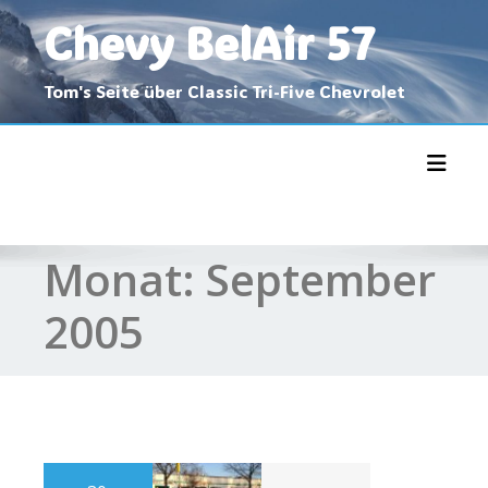
Skip
Chevy BelAir 57
to
content
Tom's Seite über Classic Tri-Five Chevrolet
Toggl
Monat:
September
2005