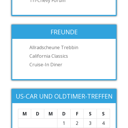
Tri-Chevy Forum
FREUNDE
Allradscheune Trebbin
California Classics
Cruise-In Diner
US-CAR UND OLDTIMER-TREFFEN
M
D
M
D
F
S
S
1
2
3
4