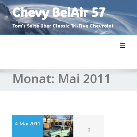
Skip
Chevy BelAir 57
to
content
Tom's Seite über Classic Tri-Five Chevrolet
Toggl
Monat:
Mai 2011
4. Mai 2011
0