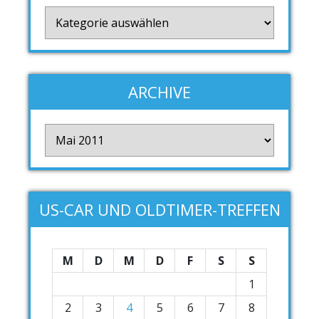
Kategorien
ARCHIVE
Archive
US-CAR UND OLDTIMER-TREFFEN
M
D
M
D
F
S
S
1
2
3
4
5
6
7
8