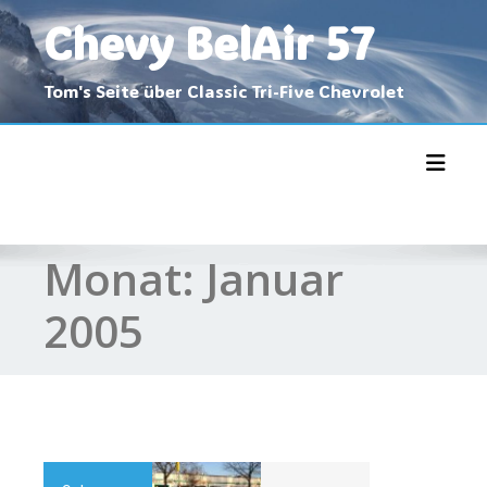
Skip
Chevy BelAir 57
to
content
Tom's Seite über Classic Tri-Five Chevrolet
Toggl
Monat:
Januar
2005