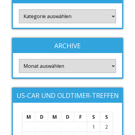
Kategorien
ARCHIVE
Archive
US-CAR UND OLDTIMER-TREFFEN
M
D
M
D
F
S
S
1
2