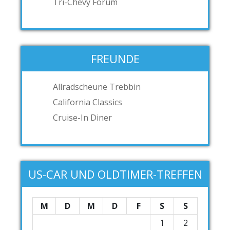
Tri-Chevy Forum
FREUNDE
Allradscheune Trebbin
California Classics
Cruise-In Diner
US-CAR UND OLDTIMER-TREFFEN
M
D
M
D
F
S
S
1
2