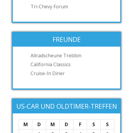
Tri-Chevy Forum
FREUNDE
Allradscheune Trebbin
California Classics
Cruise-In Diner
US-CAR UND OLDTIMER-TREFFEN
M
D
M
D
F
S
S