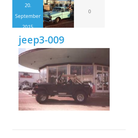
20.
0
September
2015
jeep3-009