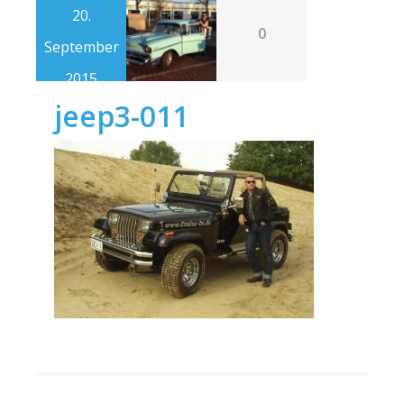
20.
0
September
2015
jeep3-011