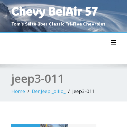
Skip
Chevy BelAir 57
to
content
Tom's Seite über Classic Tri-Five Chevrolet
Toggl
jeep3-011
Home
Der Jeep _oIIIo_
jeep3-011