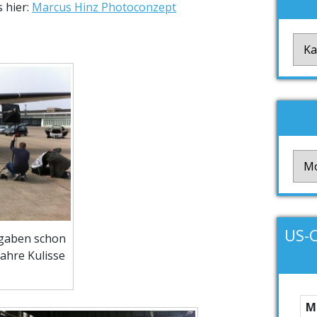
s hier:
Marcus Hinz Photoconzept
Kate
Arch
US-
 gaben schon
ahre Kulisse
M