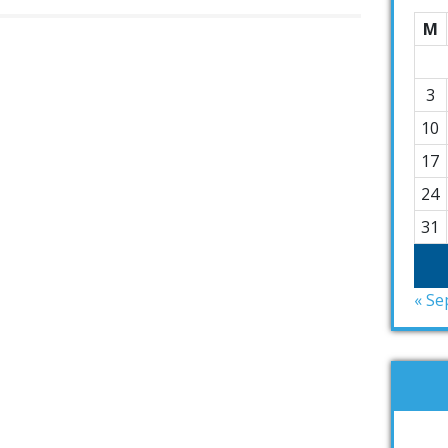
M
3
10
17
24
31
« Se