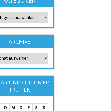
KATEGORIEN
gorien
ARCHIVE
ive
CAR UND OLDTIMER-
TREFFEN
D
M
D
F
S
S