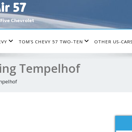
ir 57
i-Five Chevrolet
EVY
TOM’S CHEVY 57 TWO-TEN
OTHER US-CAR
ing Tempelhof
mpelhof