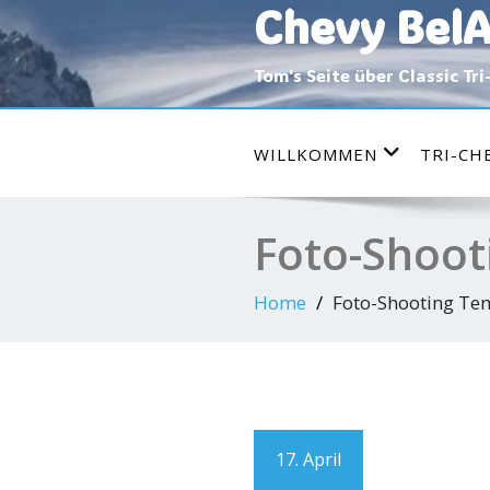
Chevy BelA
Skip
to
content
Tom's Seite über Classic Tr
WILLKOMMEN
TRI-CH
Foto-Shoot
Home
Foto-Shooting Te
17. April