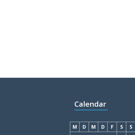
Calendar
M
D
M
D
F
S
S