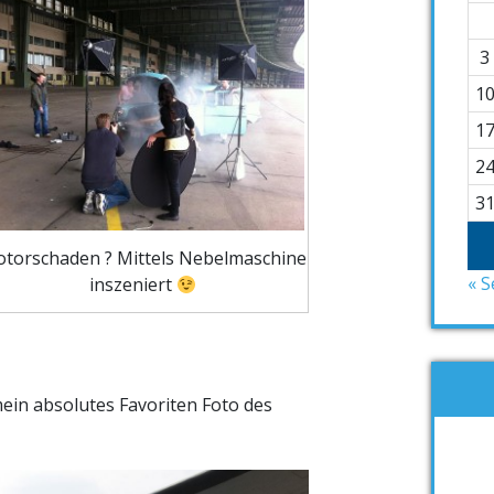
3
1
1
2
3
torschaden ? Mittels Nebelmaschine
« S
inszeniert
ein absolutes Favoriten Foto des